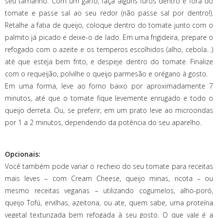
seu tamanho. Com um garfo, faça alguns furos dentro e fora do
tomate e passe sal ao seu redor (não passe sal por dentro!).
Retalhe a fatia de queijo, coloque dentro do tomate junto com o
palmito já picado e deixe-o de lado. Em uma frigideira, prepare o
refogado com o azeite e os temperos escolhidos (alho, cebola…)
até que esteja bem frito, e despeje dentro do tomate. Finalize
com o requeijão, polvilhe o queijo parmesão e orégano à gosto.
Em uma forma, leve ao forno baixo por aproximadamente 7
minutos, até que o tomate fique levemente enrugado e todo o
queijo derreta. Ou, se preferir, em um prato leve ao microondas
por 1 a 2 minutos, dependendo da potência do seu aparelho.
Opcionais:
Você também pode variar o recheio do seu tomate para receitas
mais leves – com Cream Cheese, queijo minas, ricota – ou
mesmo receitas veganas – utilizando cogumelos, alho-poró,
queijo Tofú, ervilhas, azeitona, ou ate, quem sabe, uma proteína
vegetal texturizada bem refogada à seu gosto. O que vale é a