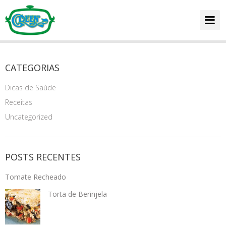
HOME
CATEGORIAS
Dicas de Saúde
CARDÁPIO
Receitas
Uncategorized
Home
DICAS E RECEITAS
POSTS RECENTES
Tomate Recheado
FALE CONOSCO
Torta de Berinjela