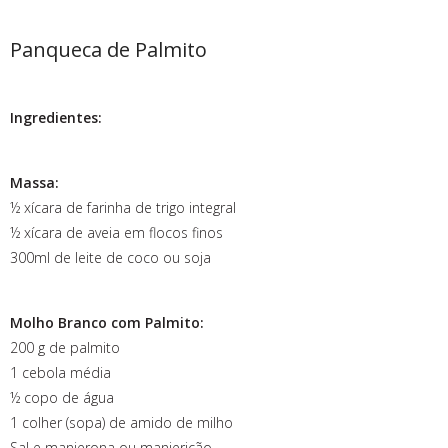
Panqueca de Palmito
Ingredientes:
Massa:
½ xícara de farinha de trigo integral
½ xícara de aveia em flocos finos
300ml de leite de coco ou soja
Molho Branco com Palmito:
200 g de palmito
1 cebola média
½ copo de água
1 colher (sopa) de amido de milho
Sal e manjerona ou manjericão.