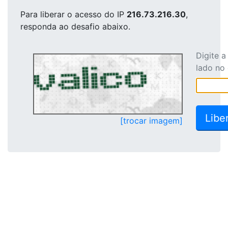
Para liberar o acesso
do IP
216.73.216.30
,
responda ao desafio abaixo.
Digite 
lado no
[trocar imagem]