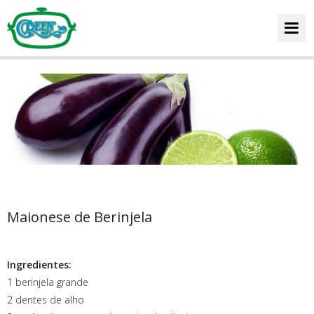
HOME
CARDÁPIO
Home
DICAS E RECEITAS
Maionese de Berinjela
FALE CONOSCO
Ingredientes:
1 berinjela grande
2 dentes de alho