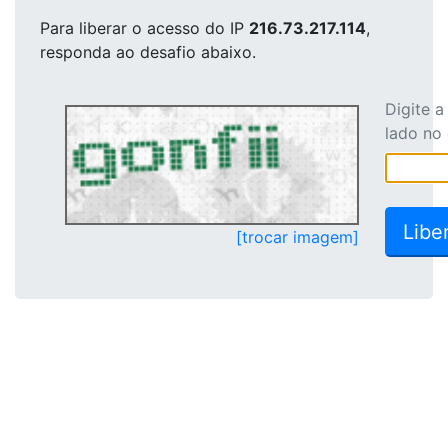
Para liberar o acesso
do IP
216.73.217.114
,
responda ao desafio abaixo.
Digite 
lado no
[trocar imagem]