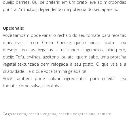
queijo derreta. Ou, se preferir, em um prato leve ao microondas
por 1 a 2 minutos, dependendo da potência do seu aparelho.
Opcionais:
Você também pode variar o recheio do seu tomate para receitas
mais leves – com Cream Cheese, queijo minas, ricota – ou
mesmo receitas veganas – utilizando cogumelos, alho-poró,
queijo Tofú, ervilhas, azeitona, ou ate, quem sabe, uma proteína
vegetal texturizada bem refogada à seu gosto. O que vale é a
criatividade – e o que você tem na geladeira!
Você também pode utilizar ingredientes para enfeitar seu
tomate, como salsa, cebolinha…
Tags:
receita
,
receita vegana
,
receita vegetariana
,
tomate