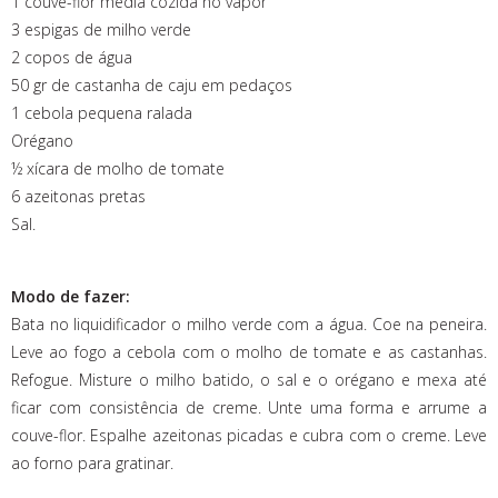
1 couve-flor média cozida no vapor
3 espigas de milho verde
2 copos de água
50 gr de castanha de caju em pedaços
1 cebola pequena ralada
Orégano
½ xícara de molho de tomate
6 azeitonas pretas
Sal.
Modo de fazer:
Bata no liquidificador o milho verde com a água. Coe na peneira.
Leve ao fogo a cebola com o molho de tomate e as castanhas.
Refogue. Misture o milho batido, o sal e o orégano e mexa até
ficar com consistência de creme. Unte uma forma e arrume a
couve-flor. Espalhe azeitonas picadas e cubra com o creme. Leve
ao forno para gratinar.