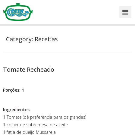
HOME
Category: Receitas
CARDÁPIO
Tomate Recheado
Home
DICAS E RECEITAS
Porções: 1
FALE CONOSCO
Ingredientes:
1 Tomate (dê preferência para os grandes)
1 colher de sobremesa de azeite
1 fatia de queijo Mussarela